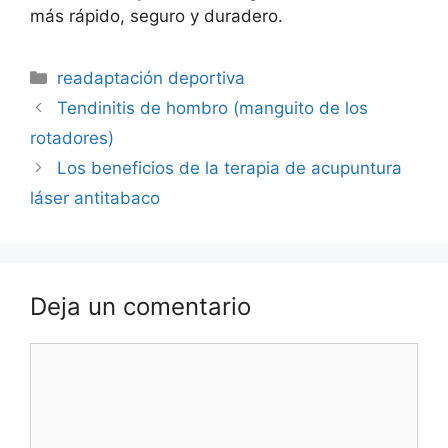
más rápido, seguro y duradero.
Categorías
readaptación deportiva
Navegación
Tendinitis de hombro (manguito de los
de
rotadores)
entradas
Los beneficios de la terapia de acupuntura
láser antitabaco
Deja un comentario
Comentario