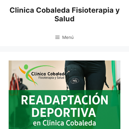
Saltar
Clinica Cobaleda Fisioterapia y
al
Salud
contenido
Menú